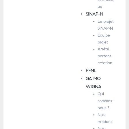
ue
SINAP-N
Le projet
SINAP-N
Equipe
projet
Arrêté
portant
création
PFNL
GA MO
WIGNA
Qui
sommes-
nous ?
Nos
missions
Nos