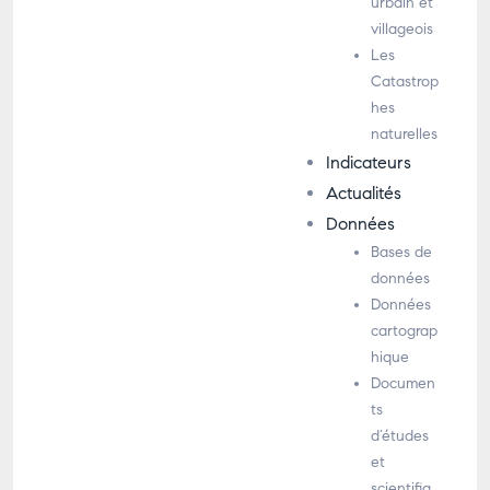
urbain et
villageois
Les
Catastrop
hes
naturelles
Indicateurs
Actualités
Données
Bases de
données
Données
cartograp
hique
Documen
ts
d’études
et
scientifiq