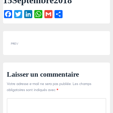
15Septembre2018
F
T
Li
W
G
P
a
wi
n
h
m
ar
c
tt
k
at
ai
ta
e
er
e
s
l
g
b
dI
A
er
PREV
o
n
p
o
p
k
Laisser un commentaire
Votre adresse e-mail ne sera pas publiée.
Les champs
obligatoires sont indiqués avec
*