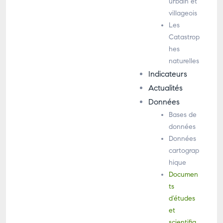
urbain et
villageois
Les
Catastrop
hes
naturelles
Indicateurs
Actualités
Données
Bases de
données
Données
cartograp
hique
Documen
ts
d’études
et
scientifiq