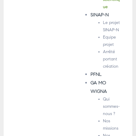
ue
SINAP-N
Le projet
SINAP-N
Equipe
projet
Arrêté
portant
création
PFNL
GA MO
WIGNA
Qui
sommes-
nous ?
Nos
missions
Nos