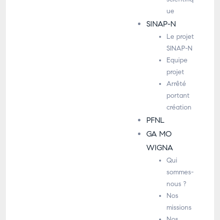
ue
SINAP-N
Le projet
SINAP-N
Equipe
projet
Arrêté
portant
création
PFNL
GA MO
WIGNA
Qui
sommes-
nous ?
Nos
missions
Nos