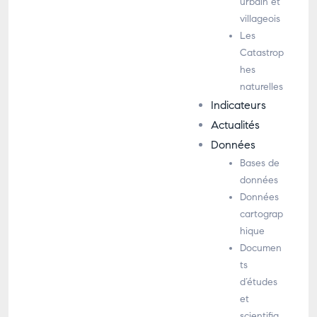
urbain et
villageois
Les
Catastrop
hes
naturelles
Indicateurs
Actualités
Données
Bases de
données
Données
cartograp
hique
Documen
ts
d’études
et
scientifiq