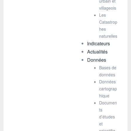
urbain et
villageois
Les
Catastrop
hes
naturelles
Indicateurs
Actualités
Données
Bases de
données
Données
cartograp
hique
Documen
ts
d’études
et
scientifiq