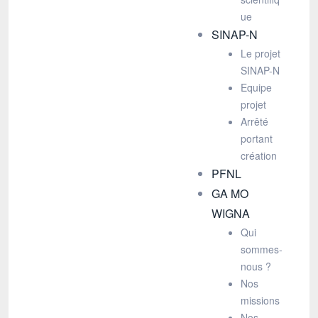
ue
SINAP-N
Le projet
SINAP-N
Equipe
projet
Arrêté
portant
création
PFNL
GA MO
WIGNA
Qui
sommes-
nous ?
Nos
missions
Nos