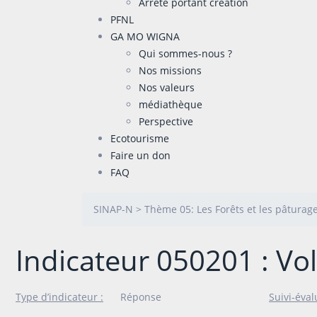
Arrêté portant création
PFNL
GA MO WIGNA
Qui sommes-nous ?
Nos missions
Nos valeurs
médiathèque
Perspective
Ecotourisme
Faire un don
FAQ
SINAP-N
>
Thème 05: Les Forêts et les pâturag
Indicateur 050201 : V
Type d’indicateur :
Réponse
Suivi-éval