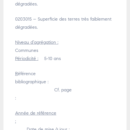
dégradées.
0203015 – Superficie des terres très faiblement
dégradées.
Niveau d’agrégation :
Communes
Périodicité :
5-10 ans
R
éférence
bibliographique :
Cf. page
:
Année de référence
:
Date de mise à jour
: