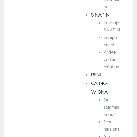
ue
SINAP-N
Le projet
SINAP-N
Equipe
projet
Arrêté
portant
création
PFNL
GA MO
WIGNA
Qui
sommes-
nous ?
Nos
missions
Nos