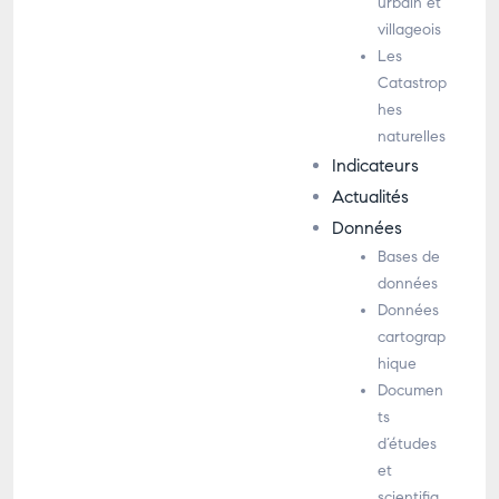
urbain et
villageois
Les
Catastrop
hes
naturelles
Indicateurs
Actualités
Données
Bases de
données
Données
cartograp
hique
Documen
ts
d’études
et
scientifiq