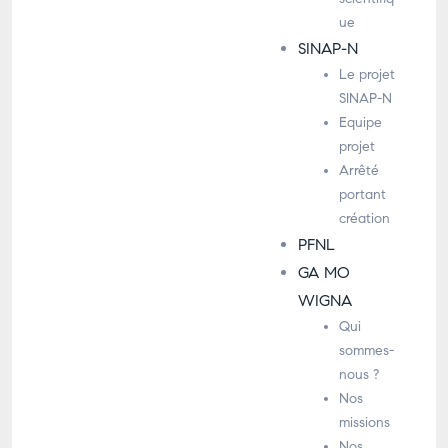
ue
SINAP-N
Le projet
SINAP-N
Equipe
projet
Arrêté
portant
création
PFNL
GA MO
WIGNA
Qui
sommes-
nous ?
Nos
missions
Nos