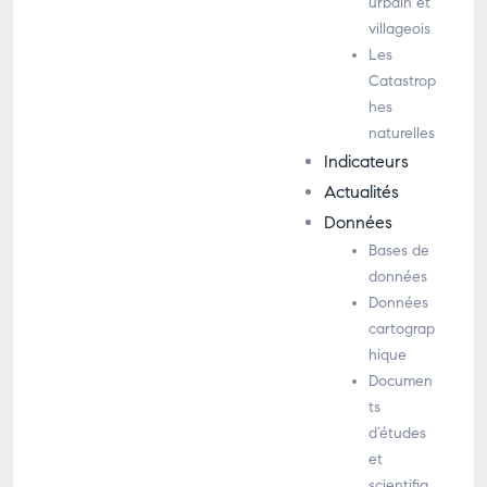
urbain et
villageois
Les
Catastrop
hes
naturelles
Indicateurs
Actualités
Données
Bases de
données
Données
cartograp
hique
Documen
ts
d’études
et
scientifiq