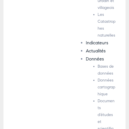
urbain et
villageois
Les
Catastrop
hes
naturelles
Indicateurs
Actualités
Données
Bases de
données
Données
cartograp
hique
Documen
ts
d’études
et
scientifiq