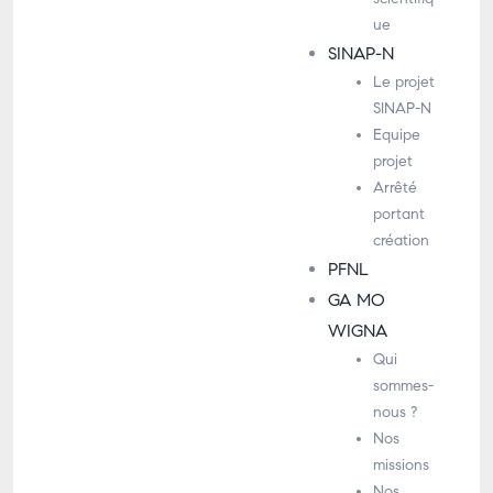
ue
SINAP-N
Le projet
SINAP-N
Equipe
projet
Arrêté
portant
création
PFNL
GA MO
WIGNA
Qui
sommes-
nous ?
Nos
missions
Nos