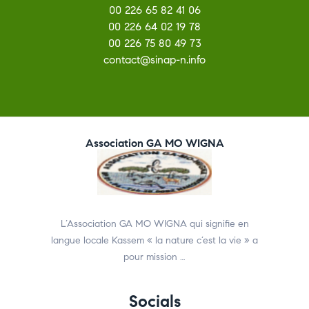
00 226 65 82 41 06
00 226 64 02 19 78
00 226 75 80 49 73
contact@sinap-n.info
Association GA MO WIGNA
L’Association GA MO WIGNA qui signifie en
langue locale Kassem « la nature c’est la vie » a
pour mission …
Socials