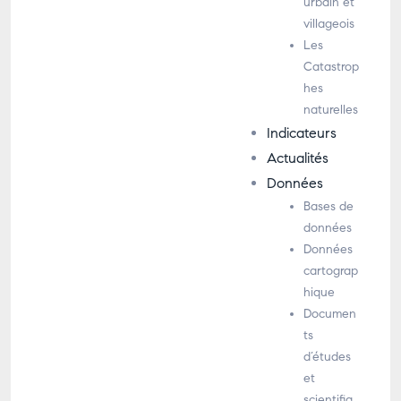
urbain et
villageois
Les
Catastrop
hes
naturelles
Indicateurs
Actualités
Données
Bases de
données
Données
cartograp
hique
Documen
ts
d’études
et
scientifiq