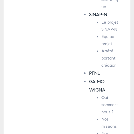
ue
SINAP-N
Le projet
SINAP-N
Equipe
projet
Arrêté
portant
création
PFNL
GA MO
WIGNA
Qui
sommes-
nous ?
Nos
missions
Nos